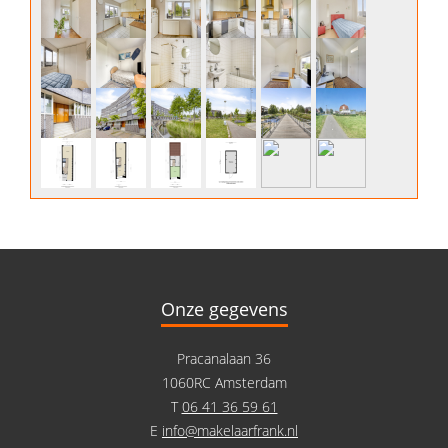
Onze gegevens
Pracanalaan 36
1060RC Amsterdam
T
06 41 36 59 61
E
info@makelaarfrank.nl