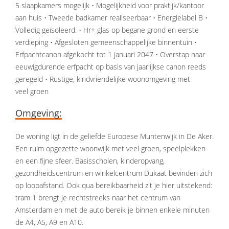
5 slaapkamers mogelijk • Mogelijkheid voor praktijk/kantoor
aan huis • Tweede badkamer realiseerbaar • Energielabel B •
Volledig geïsoleerd. • Hr+ glas op begane grond en eerste
verdieping • Afgesloten gemeenschappelijke binnentuin •
Erfpachtcanon afgekocht tot 1 januari 2047 • Overstap naar
eeuwigdurende erfpacht op basis van jaarlijkse canon reeds
geregeld • Rustige, kindvriendelijke woonomgeving met
veel groen
Omgeving:
De woning ligt in de geliefde Europese Muntenwijk in De Aker.
Een ruim opgezette woonwijk met veel groen, speelplekken
en een fijne sfeer. Basisscholen, kinderopvang,
gezondheidscentrum en winkelcentrum Dukaat bevinden zich
op loopafstand. Ook qua bereikbaarheid zit je hier uitstekend:
tram 1 brengt je rechtstreeks naar het centrum van
Amsterdam en met de auto bereik je binnen enkele minuten
de A4, A5, A9 en A10.