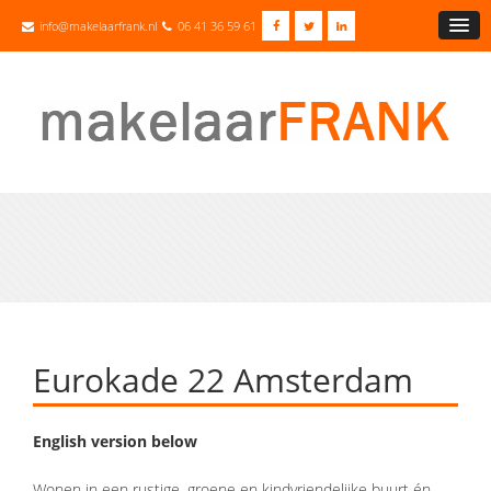
info@makelaarfrank.nl
06 41 36 59 61
Eurokade 22 Amsterdam
English version below
Wonen in een rustige, groene en kindvriendelijke buurt én